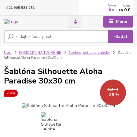
0
ks
+421 905 531 251
za
0 €
Menu
Hľadať
Úvod
POMÔCKY NA TVORENIE
Šablóny, pečiatky, valčeky
Šablóna
Silhouette Aloha Paradise 30x30 cm
Šablóna Silhouette Aloha
Paradise 30x30 cm
11,04 €
Akcia
- 39 %