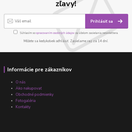
zľavy!
Prihlásiť sa
Súhlasím so
spracovaním osobných údajov
za účelom zasielania newslettera.
Môžete sa kedykoľvek odhlásiť. Zasielame raz za 14 dní.
Informácie pre zákazníkov
O nás
Ako nakupovať
Obchodné podmienky
Fotogaléria
Kontakty