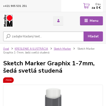
0
ks
+421 905 531 251
za
0 €
Menu
Hľadať
Úvod
KRESLENIE A ILUSTRÁCIA
Sketch Marker
Sketch Marker
Graphix 1-7mm, šedá svetlá studená
Sketch Marker Graphix 1-7mm,
šedá svetlá studená
Akcia