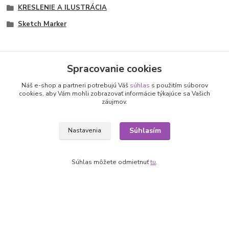
KRESLENIE A ILUSTRÁCIA
Sketch Marker
Spracovanie cookies
Nepremeškajte novinky, akcie a
Náš e-shop a partneri potrebujú Váš
súhlas
s použitím súborov
cookies, aby Vám mohli zobrazovať informácie týkajúce sa Vašich
záujmov.
zľavy!
Súhlasím
Nastavenia
Prihlásiť sa
Súhlasím so
spracovaním osobných údajov
za účelom zasielania newslettera.
Súhlas môžete odmietnuť
tu
.
Môžete sa kedykoľvek odhlásiť. Zasielame raz za 14 dní.
Informácie pre zákazníkov