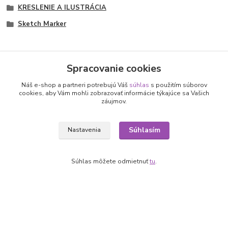
KRESLENIE A ILUSTRÁCIA
Sketch Marker
Spracovanie cookies
Nepremeškajte novinky, akcie a
Náš e-shop a partneri potrebujú Váš
súhlas
s použitím súborov
cookies, aby Vám mohli zobrazovať informácie týkajúce sa Vašich
záujmov.
zľavy!
Súhlasím
Nastavenia
Prihlásiť sa
Súhlasím so
spracovaním osobných údajov
za účelom zasielania newslettera.
Súhlas môžete odmietnuť
tu
.
Môžete sa kedykoľvek odhlásiť. Zasielame raz za 14 dní.
Informácie pre zákazníkov