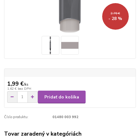
2,76 €
- 28 %
1,99 €
/
ks
1,62 €
bez DPH
Pridať do košíka
Číslo produktu:
01480 003 992
Tovar zaradený v kategóriách