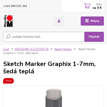
0
ks
+421 905 531 251
za
0 €
Menu
Hľadať
Úvod
KRESLENIE A ILUSTRÁCIA
Sketch Marker
Sketch Marker
Graphix 1-7mm, šedá teplá
Sketch Marker Graphix 1-7mm,
šedá teplá
Akcia