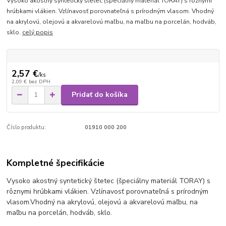
Vysoko akostný syntetický štetec (špeciálny materiál TORAY) s rôznymi
hrúbkami vlákien. Vzlínavosť porovnateľná s prírodným vlasom. Vhodný
na akrylovú, olejovú a akvarelovú maľbu, na maľbu na porcelán, hodváb,
sklo.
celý popis
2,57 €
/
ks
2,09 €
bez DPH
Pridať do košíka
Číslo produktu:
01910 000 200
Kompletné špecifikácie
Vysoko akostný syntetický štetec (špeciálny materiál TORAY) s
rôznymi hrúbkami vlákien. Vzlínavosť porovnateľná s prírodným
vlasom.
Vhodný na akrylovú, olejovú a akvarelovú maľbu, na
maľbu na porcelán, hodváb, sklo.