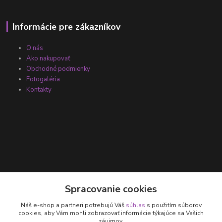
Informácie pre zákazníkov
O nás
Ako nakupovať
Obchodné podmienky
Fotogaléria
Kontakty
Kontakty
Spracovanie cookies
Náš e-shop a partneri potrebujú Váš
súhlas
s použitím súborov
+421 905 531 251
cookies, aby Vám mohli zobrazovať informácie týkajúce sa Vašich
záujmov.