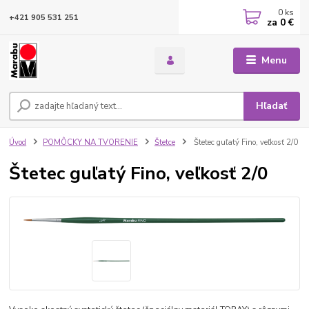
0
ks
+421 905 531 251
za
0 €
Menu
Hľadať
Úvod
POMÔCKY NA TVORENIE
Štetce
Štetec guľatý Fino, veľkosť 2/0
Štetec guľatý Fino, veľkosť 2/0