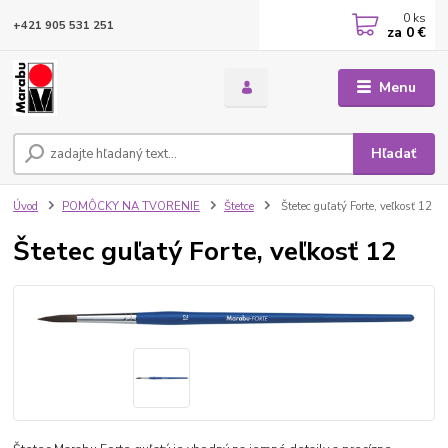
0
ks
+421 905 531 251
za
0 €
Menu
Hľadať
Úvod
POMÔCKY NA TVORENIE
Štetce
Štetec guľatý Forte, veľkosť 12
Štetec guľatý Forte, veľkosť 12