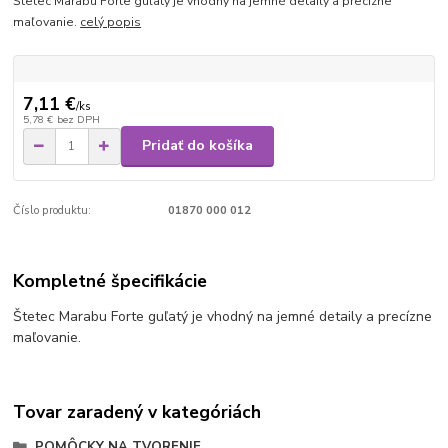
Štetec Marabu Forte guľatý je vhodný na jemné detaily a precízne
maľovanie.
celý popis
7,11 €
/
ks
5,78 €
bez DPH
Pridať do košíka
Číslo produktu:
01870 000 012
Kompletné špecifikácie
Štetec Marabu Forte guľatý je vhodný na jemné detaily a precízne
maľovanie.
Tovar zaradený v kategóriách
POMÔCKY NA TVORENIE