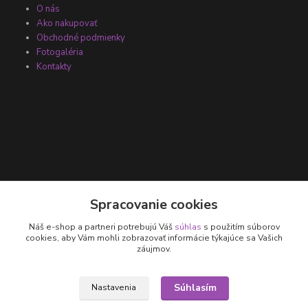
O nás
Ako nakupovať
Obchodné podmienky
Fotogaléria
Kontakty
Kontakty
Spracovanie cookies
Náš e-shop a partneri potrebujú Váš
súhlas
s použitím súborov
+421 905 531 251
cookies, aby Vám mohli zobrazovať informácie týkajúce sa Vašich
záujmov.
info@parallax.sk
Súhlasím
Nastavenia