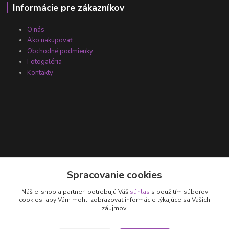
Informácie pre zákazníkov
O nás
Ako nakupovať
Obchodné podmienky
Fotogaléria
Kontakty
Kontakty
Spracovanie cookies
Náš e-shop a partneri potrebujú Váš
súhlas
s použitím súborov
+421 905 531 251
cookies, aby Vám mohli zobrazovať informácie týkajúce sa Vašich
záujmov.
info@parallax.sk