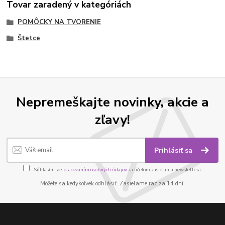
Tovar zaradený v kategóriách
POMÔCKY NA TVORENIE
Štetce
Nepremeškajte novinky, akcie a
zľavy!
Prihlásiť sa
Súhlasím so
spracovaním osobných údajov
za účelom zasielania newslettera.
Môžete sa kedykoľvek odhlásiť. Zasielame raz za 14 dní.