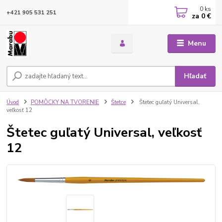
0
ks
+421 905 531 251
za
0 €
Menu
Hľadať
Úvod
POMÔCKY NA TVORENIE
Štetce
Štetec guľatý Universal,
veľkosť 12
Štetec guľatý Universal, veľkosť
12