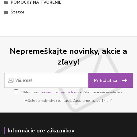
POMÔCKY NA TVORENIE
Štetce
Nepremeškajte novinky, akcie a
zľavy!
Prihlásiť sa
Súhlasím so
spracovaním osobných údajov
za účelom zasielania newslettera.
Môžete sa kedykoľvek odhlásiť. Zasielame raz za 14 dní.
Informácie pre zákazníkov