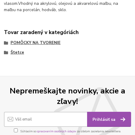
vlasom.
Vhodný na akrylovú, olejovú a akvarelovú maľbu, na
maľbu na porcelán, hodváb, sklo.
Tovar zaradený v kategóriách
POMÔCKY NA TVORENIE
Štetce
Nepremeškajte novinky, akcie a
zľavy!
Prihlásiť sa
Súhlasím so
spracovaním osobných údajov
za účelom zasielania newslettera.