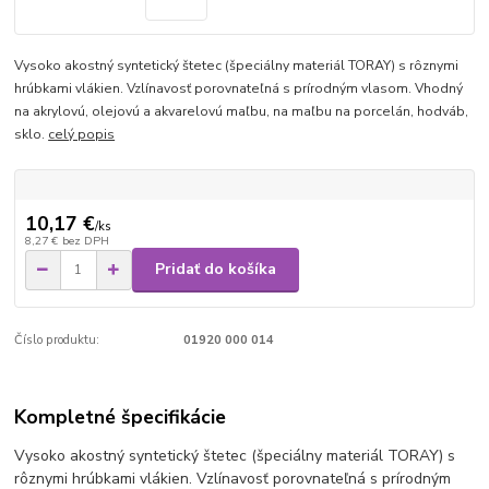
Vysoko akostný syntetický štetec (špeciálny materiál TORAY) s rôznymi
hrúbkami vlákien. Vzlínavosť porovnateľná s prírodným vlasom. Vhodný
na akrylovú, olejovú a akvarelovú maľbu, na maľbu na porcelán, hodváb,
sklo.
celý popis
10,17 €
/
ks
8,27 €
bez DPH
Pridať do košíka
Číslo produktu:
01920 000 014
Kompletné špecifikácie
Vysoko akostný syntetický štetec (špeciálny materiál TORAY) s
rôznymi hrúbkami vlákien. Vzlínavosť porovnateľná s prírodným