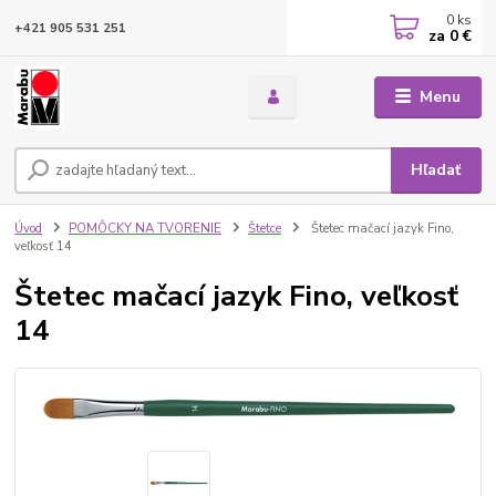
0
ks
+421 905 531 251
za
0 €
Menu
Hľadať
Úvod
POMÔCKY NA TVORENIE
Štetce
Štetec mačací jazyk Fino,
veľkosť 14
Štetec mačací jazyk Fino, veľkosť
14