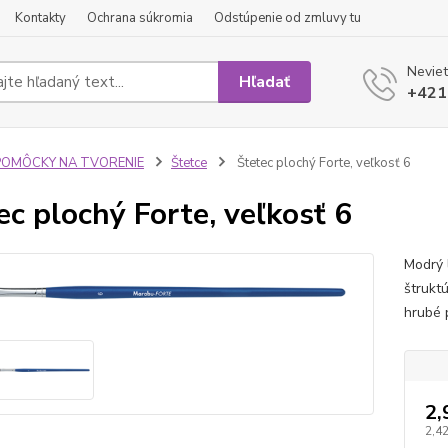
Kontakty
Ochrana súkromia
Odstúpenie od zmluvy tu
Neviet
Hľadať
+421
POMÔCKY NA TVORENIE
Štetce
Štetec plochý Forte, veľkosť 6
ec plochý Forte, veľkosť 6
Modrý 
štrukt
hrubé 
2,
2,42