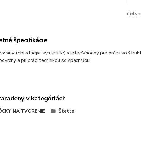
Číslo p
tné špecifikácie
ovaný, robustnejší, syntetický štetec.
Vhodný pre prácu so štrukt
povrchy a pri práci technikou so špachtľou.
zaradený v kategóriách
CKY NA TVORENIE
Štetce