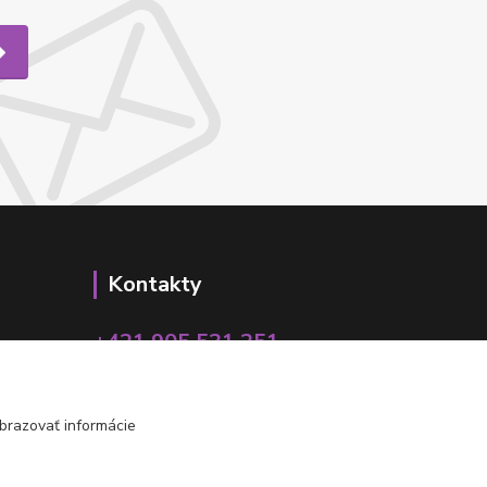
Kontakty
+421 905 531 251
info@parallax.sk
brazovať informácie