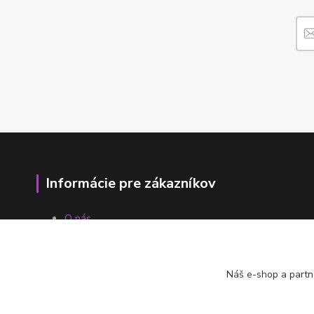
Informácie pre zákazníkov
O nás
Ako nakupovať
Obchodné podmienky
Fotogaléria
Náš e-shop a partn
Kontakty