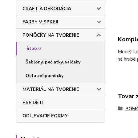
CRAFT A DEKORÁCIA
FARBY V SPREJI
POMÔCKY NA TVORENIE
Komple
Štetce
Modrý lak
na hrubé 
Šablóny, pečiatky, valčeky
Ostatné pomôcky
MATERIÁL NA TVORENIE
Tovar 
PRE DETI
POMÔ
ODLIEVACIE FORMY