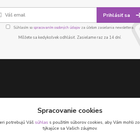
Prihlásiť sa
Súhlasím so
spracovaním osobných údajov
za účelom zasielania newslettera.
Môžete sa kedykoľvek odhlásiť. Zasielame raz za 14 dní.
Spracovanie cookies
eri potrebujú Váš
súhlas
s použitím súborov cookies, aby Vám mohli zo
týkajúce sa Vašich záujmov.