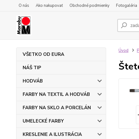
O nás
Ako nakupovať
Obchodné podmienky
Fotogaléria
Úvod
VŠETKO OD EURA
Štet
NÁŠ TIP
HODVÁB
FARBY NA TEXTIL A HODVÁB
FARBY NA SKLO A PORCELÁN
UMELECKÉ FARBY
KRESLENIE A ILUSTRÁCIA