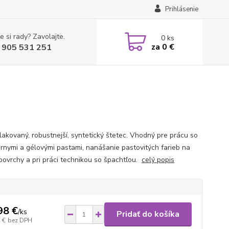
Prihlásenie
e si rady? Zavolajte.
0
ks
za
0 €
 905 531 251
lakovaný, robustnejší, syntetický štetec. Vhodný pre prácu so
úrnymi a gélovými pastami, nanášanie pastovitých farieb na
povrchy a pri práci technikou so špachtľou.
celý popis
98 €
/
ks
Pridať do košíka
 €
bez DPH