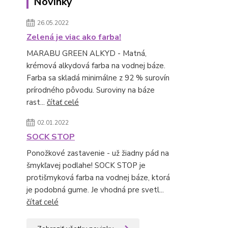
Novinky
26.05.2022
Zelená je viac ako farba!
MARABU GREEN ALKYD - Matná,
krémová alkydová farba na vodnej báze.
Farba sa skladá minimálne z 92 % surovín
prírodného pôvodu. Suroviny na báze
rast...
čítať celé
02.01.2022
SOCK STOP
Ponožkové zastavenie - už žiadny pád na
šmykľavej podlahe! SOCK STOP je
protišmyková farba na vodnej báze, ktorá
je podobná gume. Je vhodná pre svetl...
čítať celé