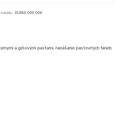
roduktu:
01860 000 006
úrnymi a gélovými pastami, nanášanie pastovitých farieb