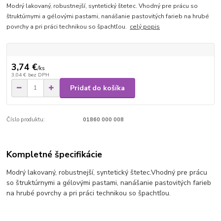
Modrý lakovaný, robustnejší, syntetický štetec. Vhodný pre prácu so
štruktúrnymi a gélovými pastami, nanášanie pastovitých farieb na hrubé
povrchy a pri práci technikou so špachtľou.
celý popis
3,74 €
/
ks
3,04 €
bez DPH
Pridať do košíka
Číslo produktu:
01860 000 008
Kompletné špecifikácie
Modrý lakovaný, robustnejší, syntetický štetec.
Vhodný pre prácu
so štruktúrnymi a gélovými pastami, nanášanie pastovitých farieb
na hrubé povrchy a pri práci technikou so špachtľou.