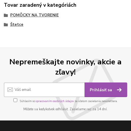
Tovar zaradený v kategóriách
POMÔCKY NA TVORENIE
Štetce
Nepremeškajte novinky, akcie a
zľavy!
Prihlásiť sa
Súhlasím so
spracovaním osobných údajov
za účelom zasielania newslettera.
Môžete sa kedykoľvek odhlásiť. Zasielame raz za 14 dní.