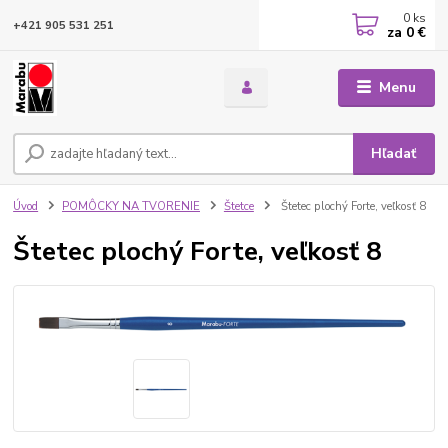
0
ks
+421 905 531 251
za
0 €
Menu
Hľadať
Úvod
POMÔCKY NA TVORENIE
Štetce
Štetec plochý Forte, veľkosť 8
Štetec plochý Forte, veľkosť 8