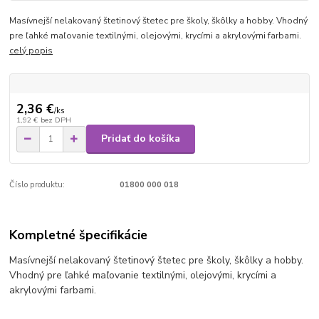
Masívnejší nelakovaný štetinový štetec pre školy, škôlky a hobby. Vhodný
pre ľahké maľovanie textilnými, olejovými, krycími a akrylovými farbami.
celý popis
2,36 €
/
ks
1,92 €
bez DPH
Pridať do košíka
Číslo produktu:
01800 000 018
Kompletné špecifikácie
Masívnejší nelakovaný štetinový štetec pre školy, škôlky a hobby.
Vhodný pre ľahké maľovanie textilnými, olejovými, krycími a
akrylovými farbami.