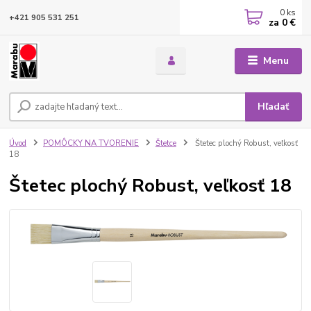
0
ks
+421 905 531 251
za
0 €
Menu
Hľadať
Úvod
POMÔCKY NA TVORENIE
Štetce
Štetec plochý Robust, veľkosť
18
Štetec plochý Robust, veľkosť 18