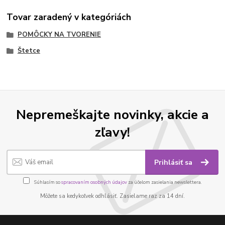
Tovar zaradený v kategóriách
POMÔCKY NA TVORENIE
Štetce
Nepremeškajte novinky, akcie a
zľavy!
Prihlásiť sa
Súhlasím so
spracovaním osobných údajov
za účelom zasielania newslettera.
Môžete sa kedykoľvek odhlásiť. Zasielame raz za 14 dní.