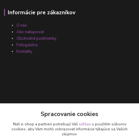
Informácie pre zákazníkov
O nás
Ako nakupovať
Obchodné podmienky
Fotogaléria
Kontakty
Kontakty
Spracovanie cookies
Náš e-shop a partneri potrebujú Váš
súhlas
s použitím súborov
+421 905 531 251
cookies, aby Vám mohli zobrazovať informácie týkajúce sa Vašich
záujmov.