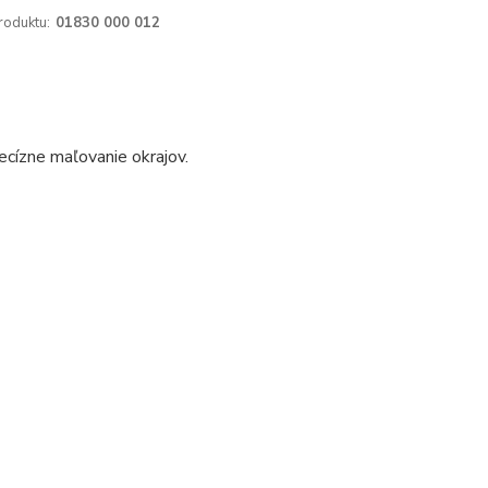
roduktu:
01830 000 012
ecízne maľovanie okrajov.