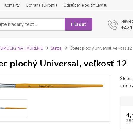
Kontakty
Ochrana súkromia
Odstúpenie od zmluvy tu
Neviet
Hľadať
+421
POMÔCKY NA TVORENIE
Štetce
Štetec plochý Universal, veľkosť 12
ec plochý Universal, veľkosť 12
Štetec
farieb
4,
3,59