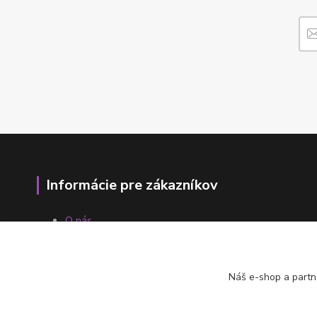
Informácie pre zákazníkov
O nás
Ako nakupovať
Obchodné podmienky
Fotogaléria
Náš e-shop a partn
Kontakty