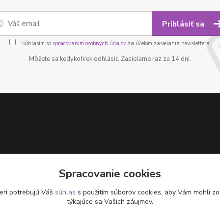
Prihlásiť sa
Súhlasím so
spracovaním osobných údajov
za účelom zasielania newslettera.
Môžete sa kedykoľvek odhlásiť. Zasielame raz za 14 dní.
Spracovanie cookies
eri potrebujú Váš
súhlas
s použitím súborov cookies, aby Vám mohli zo
týkajúce sa Vašich záujmov.