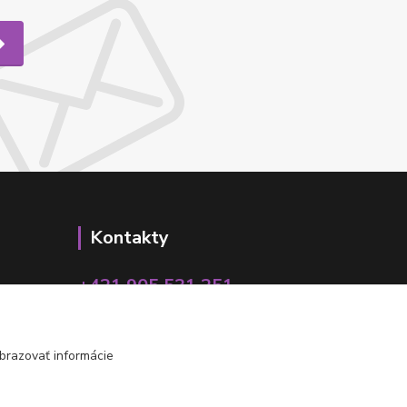
Kontakty
+421 905 531 251
info@parallax.sk
brazovať informácie