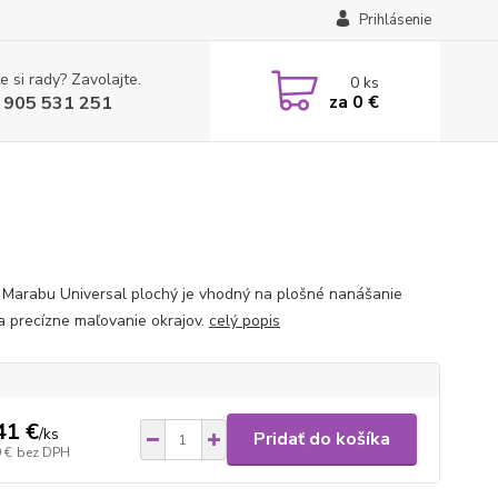
Prihlásenie
e si rady? Zavolajte.
0
ks
za
0 €
 905 531 251
 Marabu Universal plochý je vhodný na plošné nanášanie
 a precízne maľovanie okrajov.
celý popis
41 €
/
ks
Pridať do košíka
 €
bez DPH