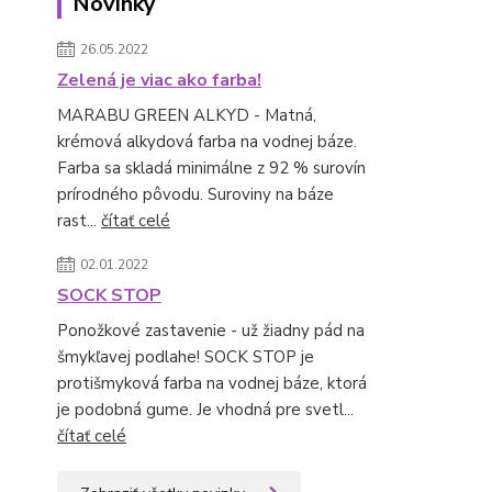
Novinky
26.05.2022
Zelená je viac ako farba!
MARABU GREEN ALKYD - Matná,
krémová alkydová farba na vodnej báze.
Farba sa skladá minimálne z 92 % surovín
prírodného pôvodu. Suroviny na báze
rast...
čítať celé
02.01.2022
SOCK STOP
Ponožkové zastavenie - už žiadny pád na
šmykľavej podlahe! SOCK STOP je
protišmyková farba na vodnej báze, ktorá
je podobná gume. Je vhodná pre svetl...
čítať celé