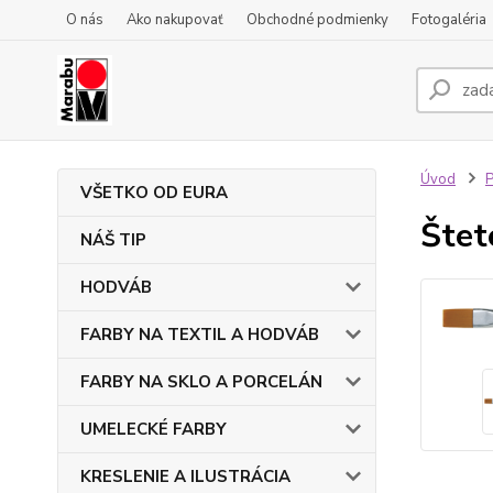
O nás
Ako nakupovať
Obchodné podmienky
Fotogaléria
Úvod
VŠETKO OD EURA
Štet
NÁŠ TIP
HODVÁB
FARBY NA TEXTIL A HODVÁB
FARBY NA SKLO A PORCELÁN
UMELECKÉ FARBY
KRESLENIE A ILUSTRÁCIA