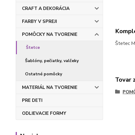
CRAFT A DEKORÁCIA
FARBY V SPREJI
Komple
POMÔCKY NA TVORENIE
Štetec Ma
Štetce
Šablóny, pečiatky, valčeky
Ostatné pomôcky
Tovar 
MATERIÁL NA TVORENIE
POMÔ
PRE DETI
ODLIEVACIE FORMY