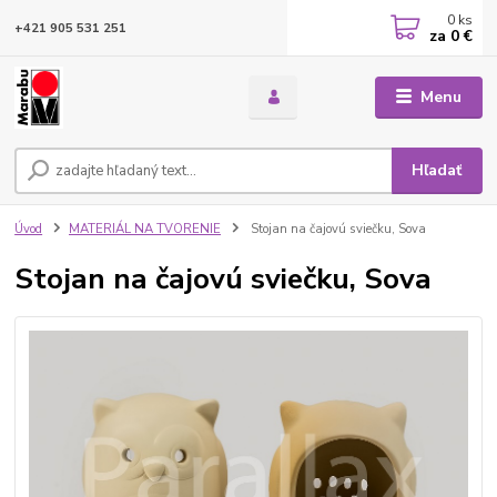
0
ks
+421 905 531 251
za
0 €
Menu
Hľadať
Úvod
MATERIÁL NA TVORENIE
Stojan na čajovú sviečku, Sova
Stojan na čajovú sviečku, Sova