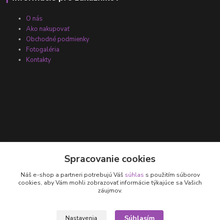
O nás
Ako nakupovať
Obchodné podmienky
Fotogaléria
Kontakty
Kontakty
Spracovanie cookies
Náš e-shop a partneri potrebujú Váš
súhlas
s použitím súborov
+421 905 531 251
cookies, aby Vám mohli zobrazovať informácie týkajúce sa Vašich
záujmov.
info@parallax.sk
Súhlasím
Nastavenia