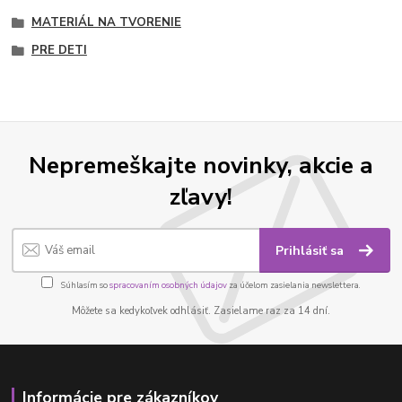
MATERIÁL NA TVORENIE
PRE DETI
Nepremeškajte novinky, akcie a
zľavy!
Prihlásiť sa
Súhlasím so
spracovaním osobných údajov
za účelom zasielania newslettera.
Môžete sa kedykoľvek odhlásiť. Zasielame raz za 14 dní.
Informácie pre zákazníkov