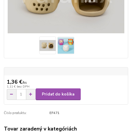
1,36 €
/
ks
1,11 €
bez DPH
Pridať do košíka
Číslo produktu:
EF471
Tovar zaradený v kategóriách