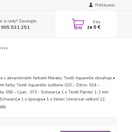
Prihlásenie
e si rady? Zavolajte.
0
ks
za
0 €
 905 531 251
prava
a s akvarelovými farbami Marabu Textil Aquarelle obsahuje:•
ml farby Textil Aquarelle (odtiene 020 – Zitron, 014 –
a, 056 – Cyan, 073 - Schwarz,• 1 x Textil Painter 1-2 mm
 Schwarz),• 1 x špongia,• 1 x štetec Universal veľkosť 12.
opis