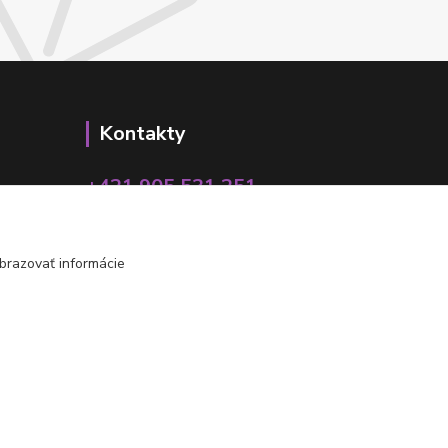
Kontakty
+421 905 531 251
info@parallax.sk
brazovať informácie
Vytvorené na
Eshop-rychlo.sk