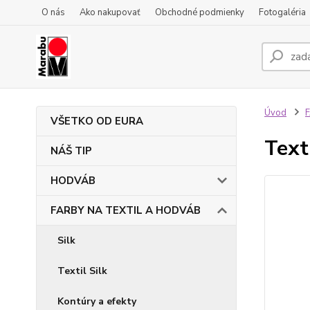
O nás
Ako nakupovať
Obchodné podmienky
Fotogaléria
Úvod
VŠETKO OD EURA
Text
NÁŠ TIP
HODVÁB
FARBY NA TEXTIL A HODVÁB
Silk
Textil Silk
Kontúry a efekty