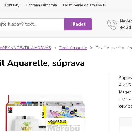
Kontakty
Ochrana súkromia
Odstúpenie od zmluvy tu
Neviet
Hľadať
+421
FARBY NA TEXTIL A HODVÁB
Textil Aquarelle
Textil Aquarelle, sú
il Aquarelle, súprava
Súprav
4 x 15 
Magent
(073 -
celý p