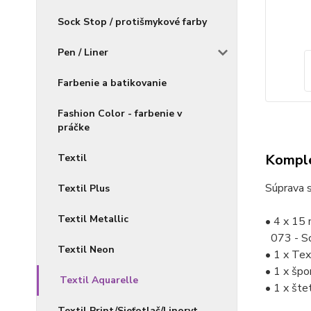
Sock Stop / protišmykové farby
Pen / Liner
Farbenie a batikovanie
Fashion Color - farbenie v
práčke
Komple
Textil
Súprava s
Textil Plus
Textil Metallic
• 4 x 15 
073 - Sc
Textil Neon
• 1 x Tex
• 1 x špo
Textil Aquarelle
• 1 x šte
Textil Print/Sieťotlač/Linoryt