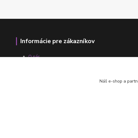
Informácie pre zákazníkov
O nás
Ako nakupovať
Obchodné podmienky
Fotogaléria
Náš e-shop a partn
Kontakty