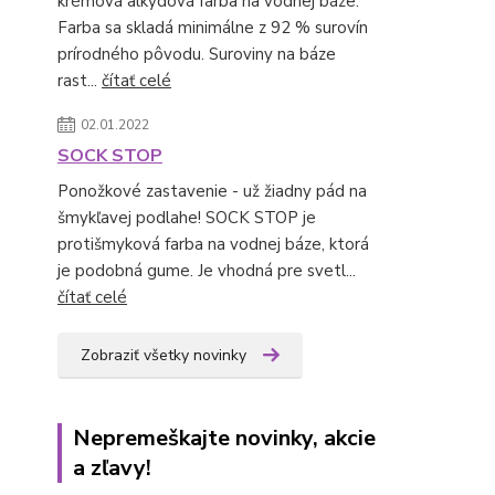
krémová alkydová farba na vodnej báze.
Farba sa skladá minimálne z 92 % surovín
prírodného pôvodu. Suroviny na báze
rast...
čítať celé
02.01.2022
SOCK STOP
Ponožkové zastavenie - už žiadny pád na
šmykľavej podlahe! SOCK STOP je
protišmyková farba na vodnej báze, ktorá
je podobná gume. Je vhodná pre svetl...
čítať celé
Zobraziť všetky novinky
Nepremeškajte novinky, akcie
a zľavy!