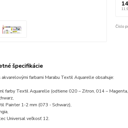
14
11,
Číslo p
tné špecifikácie
 akvarelovými farbami Marabu Textil Aquarelle obsahuje:
ml farby Textil Aquarelle (odtiene 020 – Zitron, 014 – Magenta
hwarz,
til Painter 1-2 mm (073 - Schwarz),
ngia,
tec Universal veľkosť 12.