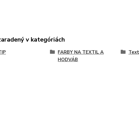
zaradený v kategóriách
TIP
FARBY NA TEXTIL A
Text
HODVÁB