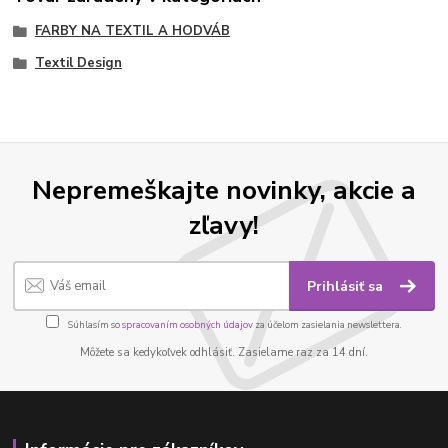
FARBY NA TEXTIL A HODVÁB
Textil Design
Nepremeškajte novinky, akcie a
zľavy!
Prihlásiť sa
Súhlasím so
spracovaním osobných údajov
za účelom zasielania newslettera.
Môžete sa kedykoľvek odhlásiť. Zasielame raz za 14 dní.