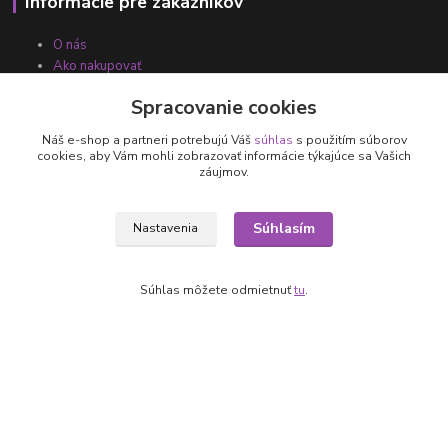
Informácie pre zákazníkov
O nás
Ako nakupovať
Obchodné podmienky
Spracovanie cookies
Fotogaléria
Kontakty
Náš e-shop a partneri potrebujú Váš
súhlas
s použitím súborov
cookies, aby Vám mohli zobrazovať informácie týkajúce sa Vašich
záujmov.
Súhlasím
Nastavenia
Súhlas môžete odmietnuť
tu
.
Kontakty
+421 905 531 251
info@parallax.sk