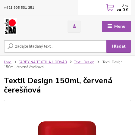
0
ks
+421 905 531 251
za
0 €
Menu
Hľadať
Úvod
FARBY NA TEXTIL A HODVÁB
Textil Design
Textil Design
150ml, červená čerešňová
Textil Design 150ml, červená
čerešňová