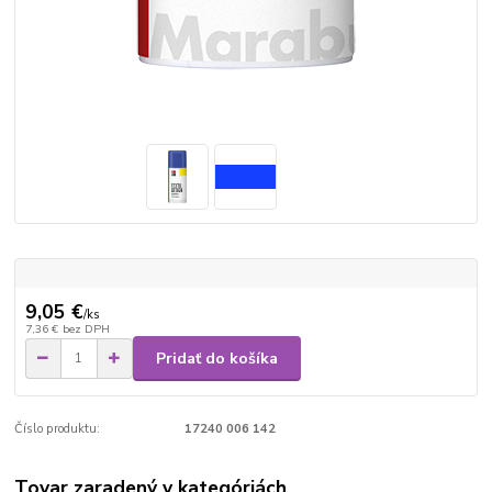
9,05 €
/
ks
7,36 €
bez DPH
Pridať do košíka
Číslo produktu:
17240 006 142
Tovar zaradený v kategóriách