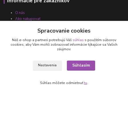
Informácie pre zákazníkov
O nás
Ako nakupovať
Obchodné podmienky
Spracovanie cookies
Fotogaléria
Kontakty
Náš e-shop a partneri potrebujú Váš
súhlas
s použitím súborov
cookies, aby Vám mohli zobrazovať informácie týkajúce sa Vašich
záujmov.
Súhlasím
Nastavenia
Súhlas môžete odmietnuť
tu
.
Kontakty
+421 905 531 251
info@parallax.sk