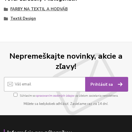
FARBY NA TEXTIL A HODVÁB
Textil Design
Nepremeškajte novinky, akcie a
zľavy!
Prihlásiť sa
Súhlasím so
spracovaním osobných údajov
za účelom zasielania newslettera.
Môžete sa kedykoľvek odhlásiť. Zasielame raz za 14 dní.