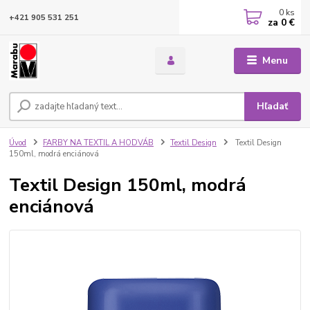
0
ks
+421 905 531 251
za
0 €
Menu
Hľadať
Úvod
FARBY NA TEXTIL A HODVÁB
Textil Design
Textil Design
150ml, modrá enciánová
Textil Design 150ml, modrá
enciánová