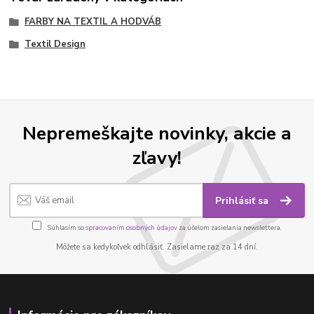
FARBY NA TEXTIL A HODVÁB
Textil Design
Nepremeškajte novinky, akcie a
zľavy!
Prihlásiť sa
Súhlasím so
spracovaním osobných údajov
za účelom zasielania newslettera.
Môžete sa kedykoľvek odhlásiť. Zasielame raz za 14 dní.