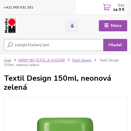
0
ks
+421 905 531 251
za
0 €
Menu
Hľadať
Úvod
FARBY NA TEXTIL A HODVÁB
Textil Design
Textil Design
150ml, neonová zelená
Textil Design 150ml, neonová
zelená