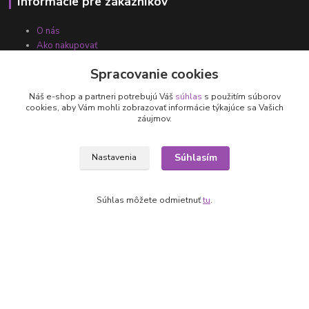
Informácie pre zákazníkov
O nás
Ako nakupovať
Obchodné podmienky
Spracovanie cookies
Fotogaléria
Kontakty
Náš e-shop a partneri potrebujú Váš
súhlas
s použitím súborov
cookies, aby Vám mohli zobrazovať informácie týkajúce sa Vašich
záujmov.
Súhlasím
Nastavenia
Súhlas môžete odmietnuť
tu
.
Kontakty
+421 905 531 251
info@parallax.sk