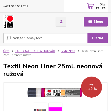
0
ks
+421 905 531 251
za
0 €
Menu
Hľadať
Úvod
FARBY NA TEXTIL A HODVÁB
Textil Neon
Textil Neon Liner
25ml, neonová ružová
Textil Neon Liner 25ml, neonová
ružová
4 €
- 49 %