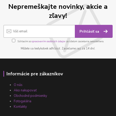
Nepremeškajte novinky, akcie a
zľavy!
Prihlásiť sa
Súhlasím so
spracovaním osobných údajov
za účelom zasielania newslettera.
Môžete sa kedykoľvek odhlásiť. Zasielame raz za 14 dní.
Informácie pre zákazníkov
O nás
Ako nakupovať
Obchodné podmienky
Fotogaléria
Kontakty