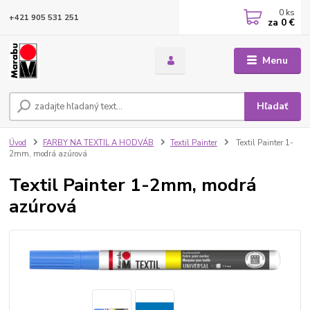
0
ks
+421 905 531 251
za
0 €
Menu
Hľadať
Úvod
FARBY NA TEXTIL A HODVÁB
Textil Painter
Textil Painter 1-
2mm, modrá azúrová
Textil Painter 1-2mm, modrá
azúrová