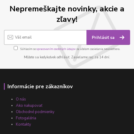
Nepremeškajte novinky, akcie a
zľavy!
Prihlásiť sa
Súhlasím so
spracovaním osobných údajov
za účelom zasielania newslettera.
Môžete sa kedykoľvek odhlásiť. Zasielame raz za 14 dní.
Informácie pre zákazníkov
O nás
Ako nakupovať
Obchodné podmienky
Fotogaléria
Kontakty