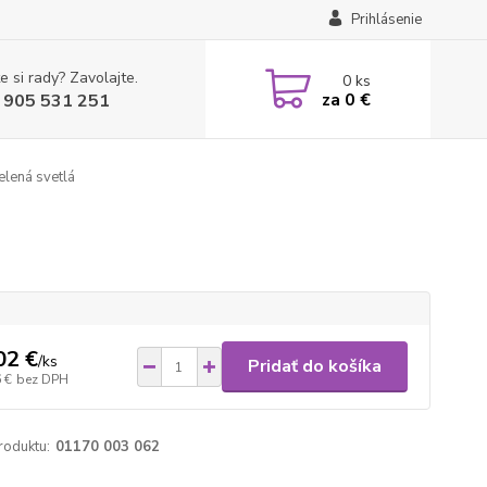
Prihlásenie
e si rady? Zavolajte.
0
ks
za
0 €
 905 531 251
elená svetlá
02 €
/
ks
Pridať do košíka
 €
bez DPH
roduktu:
01170 003 062