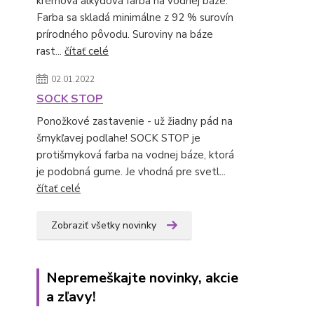
krémová alkydová farba na vodnej báze.
Farba sa skladá minimálne z 92 % surovín
prírodného pôvodu. Suroviny na báze
rast...
čítať celé
02.01.2022
SOCK STOP
Ponožkové zastavenie - už žiadny pád na
šmykľavej podlahe! SOCK STOP je
protišmyková farba na vodnej báze, ktorá
je podobná gume. Je vhodná pre svetl...
čítať celé
Zobraziť všetky novinky
Nepremeškajte novinky, akcie
a zľavy!