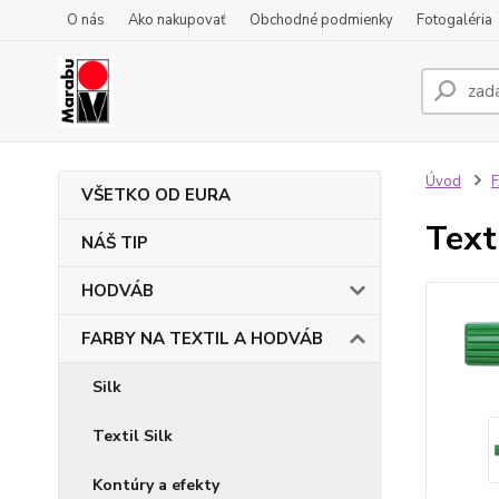
O nás
Ako nakupovať
Obchodné podmienky
Fotogaléria
Úvod
VŠETKO OD EURA
Text
NÁŠ TIP
HODVÁB
FARBY NA TEXTIL A HODVÁB
Silk
Textil Silk
Kontúry a efekty