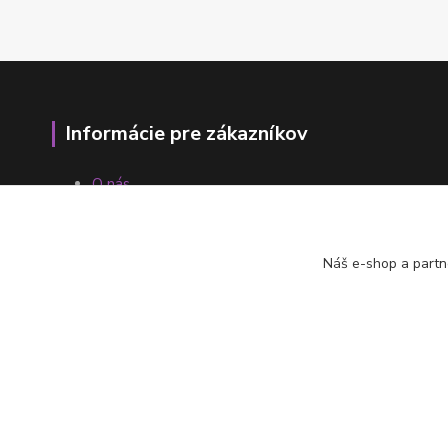
Informácie pre zákazníkov
O nás
Ako nakupovať
Obchodné podmienky
Fotogaléria
Náš e-shop a partn
Kontakty