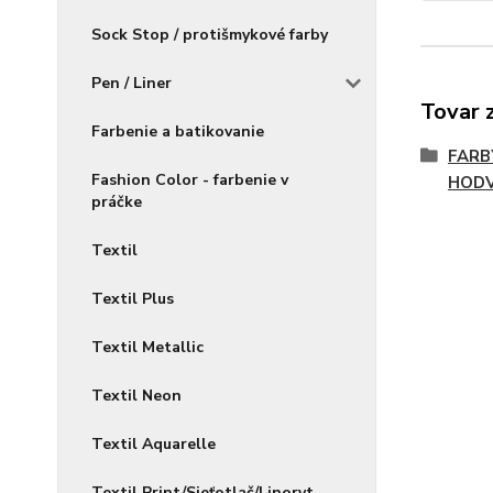
Sock Stop / protišmykové farby
Pen / Liner
Tovar 
Farbenie a batikovanie
FARB
Fashion Color - farbenie v
HOD
práčke
Textil
Textil Plus
Textil Metallic
Textil Neon
Textil Aquarelle
Textil Print/Sieťotlač/Linoryt