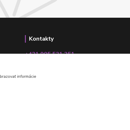
Kontakty
+421 905 531 251
info@parallax.sk
brazovať informácie
Vytvorené na
Eshop-rychlo.sk