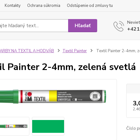
Kontakty
Ochrana súkromia
Odstúpenie od zmluvy tu
Neviet
Hľadať
+421
FARBY NA TEXTIL A HODVÁB
Textil Painter
Textil Painter 2-4mm, z
il Painter 2-4mm, zelená svetlá
3,
2,46
Číslo p