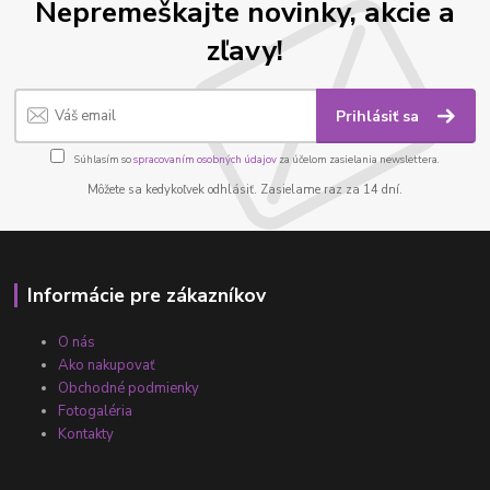
Nepremeškajte novinky, akcie a
zľavy!
Prihlásiť sa
Súhlasím so
spracovaním osobných údajov
za účelom zasielania newslettera.
Môžete sa kedykoľvek odhlásiť. Zasielame raz za 14 dní.
Informácie pre zákazníkov
O nás
Ako nakupovať
Obchodné podmienky
Fotogaléria
Kontakty