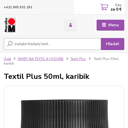
0
ks
+421 905 531 251
za
0 €
Menu
Hľadať
Úvod
FARBY NA TEXTIL A HODVÁB
Textil Plus
Textil Plus 50ml,
karibik
Textil Plus 50ml, karibik