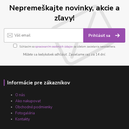
Nepremeškajte novinky, akcie a
zľavy!
Prihlásiť sa
Súhlasím so
spracovaním osobných údajov
za účelom zasielania newslettera.
Môžete sa kedykoľvek odhlásiť. Zasielame raz za 14 dní.
Informácie pre zákazníkov
O nás
Ako nakupovať
Obchodné podmienky
Fotogaléria
Kontakty