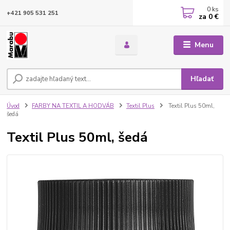
0
ks
+421 905 531 251
za
0 €
Menu
Hľadať
Úvod
FARBY NA TEXTIL A HODVÁB
Textil Plus
Textil Plus 50ml,
šedá
Textil Plus 50ml, šedá