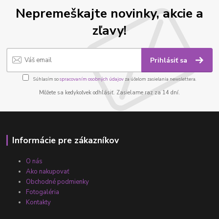
Nepremeškajte novinky, akcie a
zľavy!
Prihlásiť sa
Súhlasím so
spracovaním osobných údajov
za účelom zasielania newslettera.
Môžete sa kedykoľvek odhlásiť. Zasielame raz za 14 dní.
Informácie pre zákazníkov
O nás
Ako nakupovať
Obchodné podmienky
Fotogaléria
Kontakty