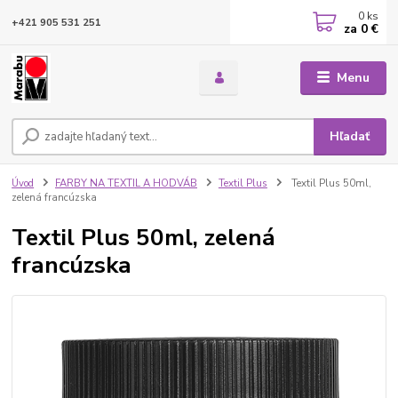
0
ks
+421 905 531 251
za
0 €
Menu
Hľadať
Úvod
FARBY NA TEXTIL A HODVÁB
Textil Plus
Textil Plus 50ml,
zelená francúzska
Textil Plus 50ml, zelená
francúzska