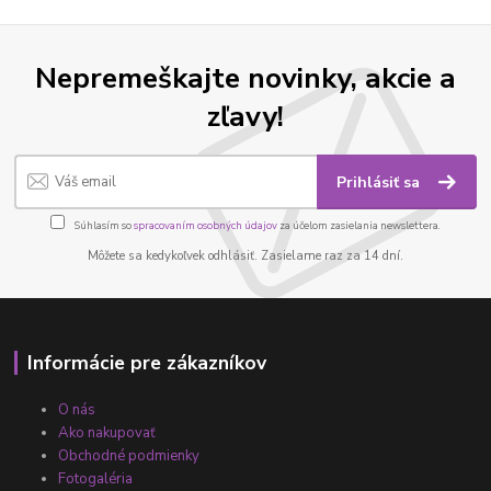
Nepremeškajte novinky, akcie a
zľavy!
Prihlásiť sa
Súhlasím so
spracovaním osobných údajov
za účelom zasielania newslettera.
Môžete sa kedykoľvek odhlásiť. Zasielame raz za 14 dní.
Informácie pre zákazníkov
O nás
Ako nakupovať
Obchodné podmienky
Fotogaléria