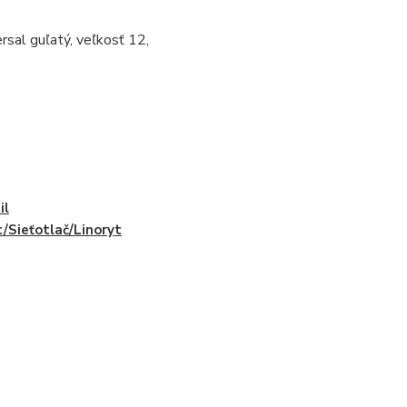
sal guľatý, veľkosť 12,
il
t/Sieťotlač/Linoryt