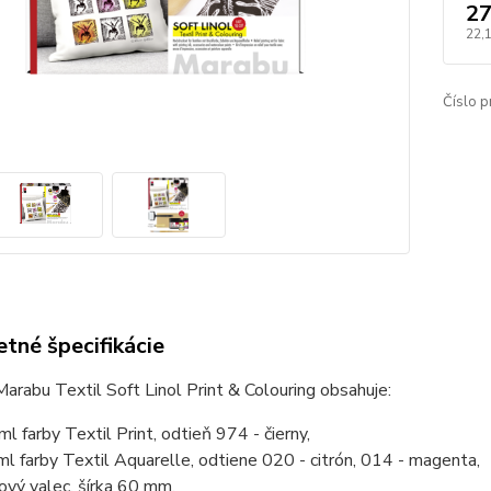
27
22,
Číslo p
tné špecifikácie
arabu Textil Soft Linol Print & Colouring obsahuje:
l farby Textil Print, odtieň 974 - čierny,
ml farby Textil Aquarelle, odtiene 020 - citrón, 014 - magenta,
ový valec, šírka 60 mm,