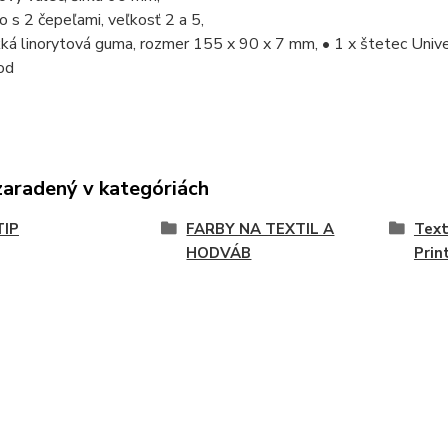
lo s 2 čepeľami, veľkosť 2 a 5,
ká linorytová guma, rozmer 155 x 90 x 7 mm, • 1 x štetec Univer
od
zaradený v kategóriách
TIP
FARBY NA TEXTIL A
Text
HODVÁB
Prin