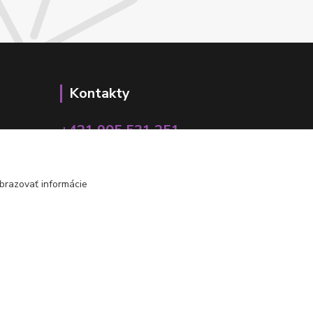
Kontakty
+421 905 531 251
info@parallax.sk
brazovať informácie
Vytvorené na
Eshop-rychlo.sk