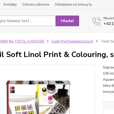
Kontakty
Ochrana súkromia
Odstúpenie od zmluvy tu
Neviet
Hľadať
+421
FARBY NA TEXTIL A HODVÁB
Textil Print/Sieťotlač/Linoryt
Textil So
il Soft Linol Print & Colouring, 
Súprav
100 ml 
Aquare
šírka 6
linory