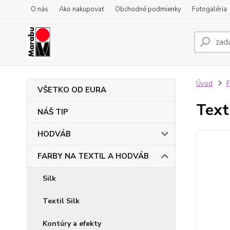
O nás
Ako nakupovať
Obchodné podmienky
Fotogaléria
Úvod
VŠETKO OD EURA
Text
NÁŠ TIP
HODVÁB
FARBY NA TEXTIL A HODVÁB
Silk
Textil Silk
Kontúry a efekty