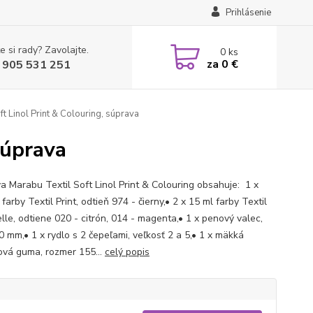
Prihlásenie
e si rady? Zavolajte.
0
ks
za
0 €
 905 531 251
ft Linol Print & Colouring, súprava
súprava
a Marabu Textil Soft Linol Print & Colouring obsahuje: 1 x
farby Textil Print, odtieň 974 - čierny,• 2 x 15 ml farby Textil
lle, odtiene 020 - citrón, 014 - magenta,• 1 x penový valec,
0 mm,• 1 x rydlo s 2 čepeľami, veľkosť 2 a 5,• 1 x mäkká
tová guma, rozmer 155...
celý popis