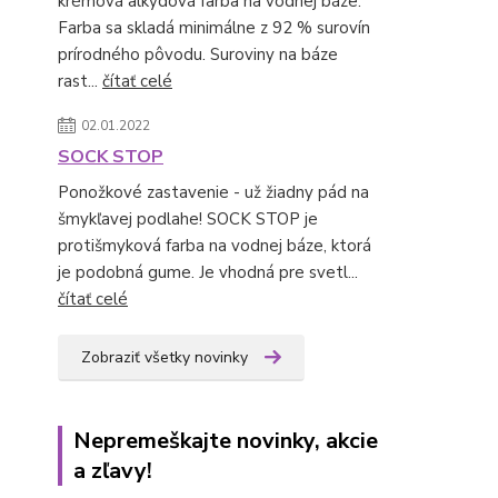
krémová alkydová farba na vodnej báze.
Farba sa skladá minimálne z 92 % surovín
prírodného pôvodu. Suroviny na báze
rast...
čítať celé
02.01.2022
SOCK STOP
Ponožkové zastavenie - už žiadny pád na
šmykľavej podlahe! SOCK STOP je
protišmyková farba na vodnej báze, ktorá
je podobná gume. Je vhodná pre svetl...
čítať celé
Zobraziť všetky novinky
Nepremeškajte novinky, akcie
a zľavy!