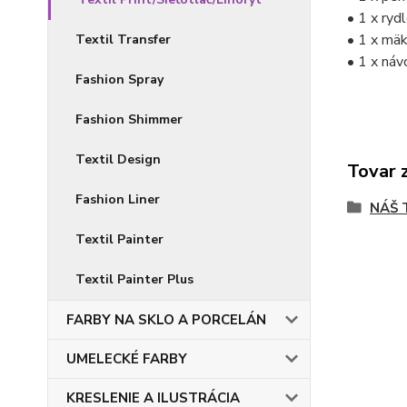
• 1 x ryd
• 1 x mäk
Textil Transfer
• 1 x náv
Fashion Spray
Fashion Shimmer
Textil Design
Tovar 
Fashion Liner
NÁŠ 
Textil Painter
Textil Painter Plus
FARBY NA SKLO A PORCELÁN
UMELECKÉ FARBY
KRESLENIE A ILUSTRÁCIA