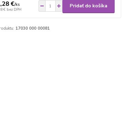
,28 €
/
ks
Pridať do košíka
18 €
bez DPH
roduktu:
17030 000 00081