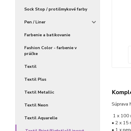
Sock Stop / protišmykové farby
Pen / Liner
Farbenie a batikovanie
Fashion Color - farbenie v
práčke
Textil
Textil Plus
Komple
Textil Metallic
Súprava M
Textil Neon
1 x 100 m
Textil Aquarelle
• 2 x 15 
• 1 x pen
Textil Print/Sieťotlač/Linoryt