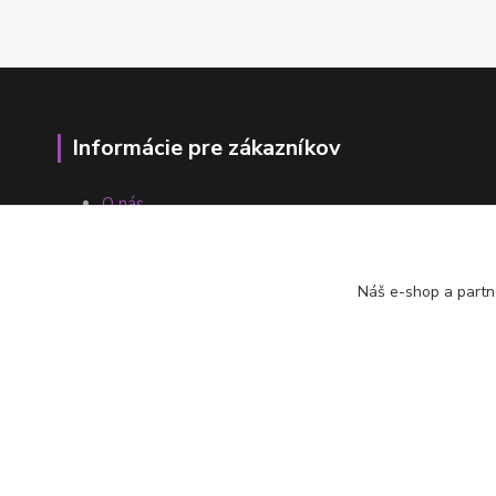
Informácie pre zákazníkov
O nás
Ako nakupovať
Obchodné podmienky
Fotogaléria
Náš e-shop a partn
Kontakty