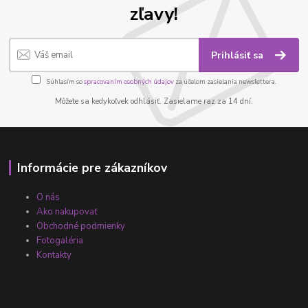
zľavy!
Prihlásiť sa
Súhlasím so
spracovaním osobných údajov
za účelom zasielania newslettera.
Môžete sa kedykoľvek odhlásiť. Zasielame raz za 14 dní.
Informácie pre zákazníkov
O nás
Ako nakupovať
Obchodné podmienky
Fotogaléria
Kontakty