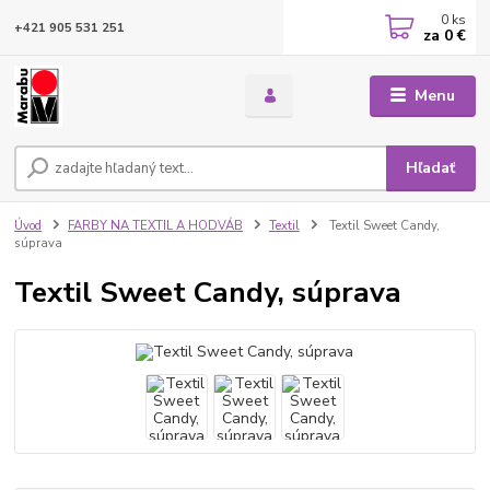
0
ks
+421 905 531 251
za
0 €
Menu
Hľadať
Úvod
FARBY NA TEXTIL A HODVÁB
Textil
Textil Sweet Candy,
súprava
Textil Sweet Candy, súprava