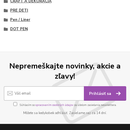
CRAFT A DEKORÁCIA
PRE DETI
Pen / Liner
DOT PEN
Nepremeškajte novinky, akcie a
zľavy!
Prihlásiť sa
Súhlasím so
spracovaním osobných údajov
za účelom zasielania newslettera.
Môžete sa kedykoľvek odhlásiť. Zasielame raz za 14 dní.