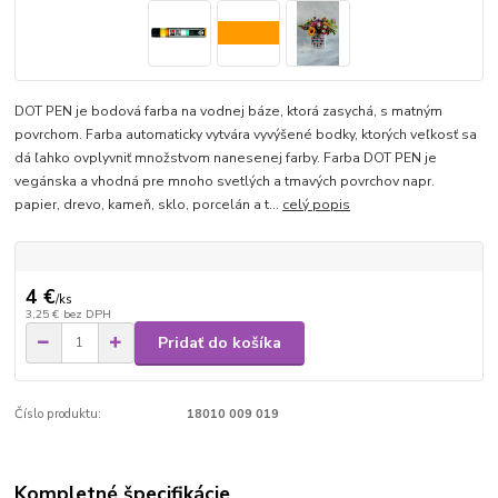
DOT PEN je bodová farba na vodnej báze, ktorá zasychá, s matným
povrchom. Farba automaticky vytvára vyvýšené bodky, ktorých veľkosť sa
dá ľahko ovplyvniť množstvom nanesenej farby. Farba DOT PEN je
vegánska a vhodná pre mnoho svetlých a tmavých povrchov napr.
papier, drevo, kameň, sklo, porcelán a t...
celý popis
4 €
/
ks
3,25 €
bez DPH
Pridať do košíka
Číslo produktu:
18010 009 019
Kompletné špecifikácie