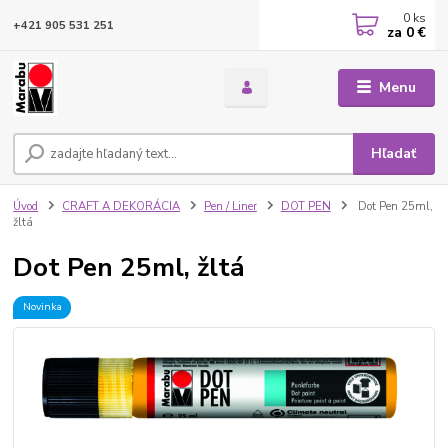
0
ks
+421 905 531 251
za
0 €
Menu
Hľadať
Úvod
CRAFT A DEKORÁCIA
Pen / Liner
DOT PEN
Dot Pen 25ml,
žltá
Dot Pen 25ml, žltá
Novinka