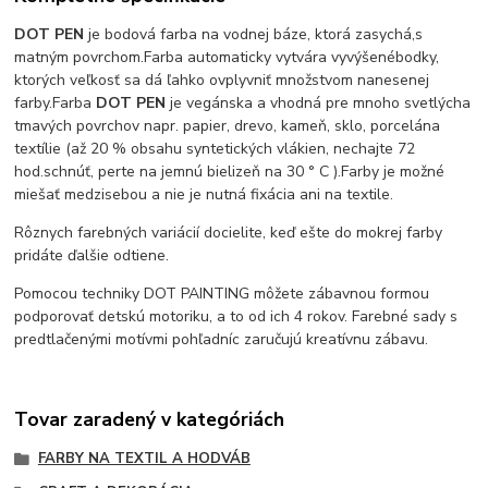
DOT PEN
je bodová farba na vodnej báze, ktorá zasychá,
s
matným povrchom.
Farba automaticky vytvára vyvýšené
bodky,
ktorých veľkosť sa dá ľahko ovplyvniť množstvom nanesenej
farby.
Farba
DOT PEN
je vegánska a vhodná pre mnoho svetlých
a
tmavých povrchov napr. papier, drevo, kameň, sklo, porcelán
a
textílie (až 20 % obsahu syntetických vlákien, nechajte 72
hod.
schnúť, perte na jemnú bielizeň na 30 ° C ).
Farby je možné
miešať medzi
sebou a nie je nutná fixácia ani na textile.
Rôznych farebných variácií docielite, keď ešte do mokrej farby
pridáte ďalšie odtiene.
Pomocou techniky DOT PAINTING môžete zábavnou formou
podporovať detskú motoriku, a to od ich 4 rokov. Farebné sady s
predtlačenými motívmi pohľadníc zaručujú kreatívnu zábavu.
Tovar zaradený v kategóriách
FARBY NA TEXTIL A HODVÁB