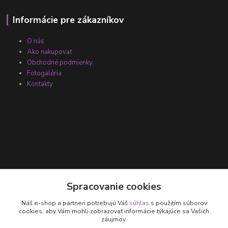
Informácie pre zákazníkov
O nás
Ako nakupovať
Obchodné podmienky
Fotogaléria
Kontakty
Kontakty
Spracovanie cookies
Náš e-shop a partneri potrebujú Váš
súhlas
s použitím súborov
+421 905 531 251
cookies, aby Vám mohli zobrazovať informácie týkajúce sa Vašich
záujmov.