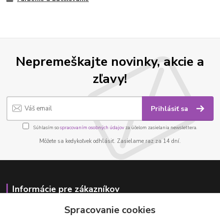
Nepremeškajte novinky, akcie a
zľavy!
Prihlásiť sa
Súhlasím so
spracovaním osobných údajov
za účelom zasielania newslettera.
Môžete sa kedykoľvek odhlásiť. Zasielame raz za 14 dní.
Informácie pre zákazníkov
Spracovanie cookies
O nás