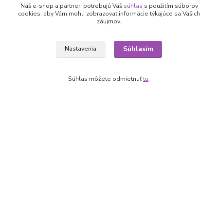
Ako nakupovať
Náš e-shop a partneri potrebujú Váš
súhlas
s použitím súborov
Obchodné podmienky
cookies, aby Vám mohli zobrazovať informácie týkajúce sa Vašich
Fotogaléria
záujmov.
Kontakty
Súhlasím
Nastavenia
Súhlas môžete odmietnuť
tu
.
Kontakty
+421 905 531 251
info@parallax.sk