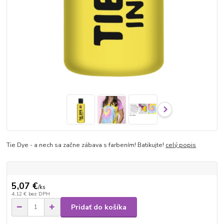
Tie Dye - a nech sa začne zábava s farbením! Batikujte!
celý popis
5,07 €
/
ks
4,12 €
bez DPH
Pridať do košíka