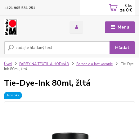
0
ks
+421 905 531 251
za
0 €
Menu
Hľadať
Úvod
FARBY NA TEXTIL A HODVÁB
Farbenie a batikovanie
Tie-Dye-
Ink 80ml, žltá
Tie-Dye-Ink 80ml, žltá
Novinka