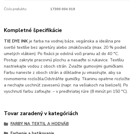
Číslo produktu:
17300 004 019
Kompletné špecifikácie
TIE DYE INK
je farba na vodnej báze, vegánska a ideálna pre
svetlé textílie bez apretúry alebo zmäkčovača (max. 20 % podiel
umelých vlákien). Po fixácii je odolná voči praniu až do 40 °C.
Postup: zakryte pracovnú plochu a nasaďte si rukavice. Textíliu
nastriekajte vodou z oboch strán. Zviažte gumovými gumičkami.
Farbu naneste z oboch strán a dôkladne ju vmasírujte, aby sa
rovnomerne rozložila.Odstráňte gumičky. Tkaninu opatrne rozložte
a nechajte uschnúť zavesenú (napr. na vešiakoch na bielizeň). Po
vyschnutí farbu zafixujte: – v predhriatej rúre (8 minút pri 150 °C).
Tovar zaradený v kategóriách
FARBY NA TEXTIL A HODVÁB
Farbenie a batikovanie