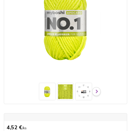
4,52 €
/
ks