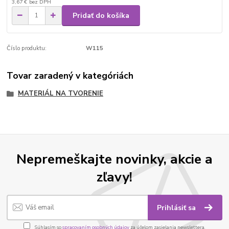
3,67 €
bez DPH
Pridať do košíka
Číslo produktu:
W115
Tovar zaradený v kategóriách
MATERIÁL NA TVORENIE
Nepremeškajte novinky, akcie a
zľavy!
Prihlásiť sa
Súhlasím so
spracovaním osobných údajov
za účelom zasielania newslettera.