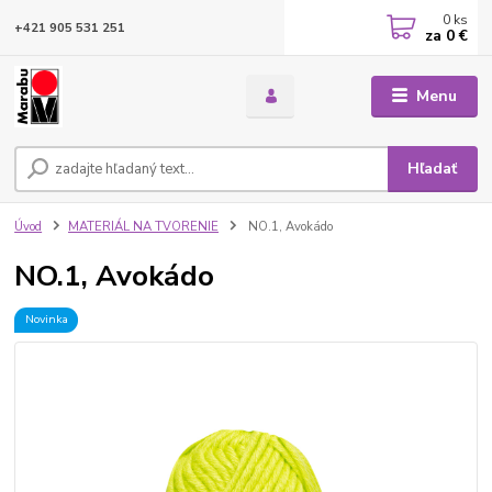
0
ks
+421 905 531 251
za
0 €
Menu
Hľadať
Úvod
MATERIÁL NA TVORENIE
NO.1, Avokádo
NO.1, Avokádo
Novinka