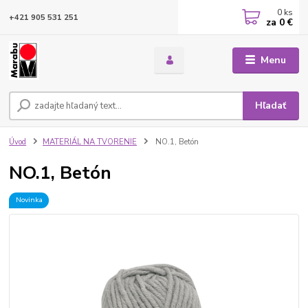
0
ks
+421 905 531 251
za
0 €
Menu
Hľadať
Úvod
MATERIÁL NA TVORENIE
NO.1, Betón
NO.1, Betón
Novinka