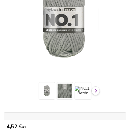
4,52 €
/
ks