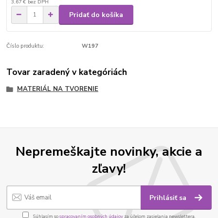
3,67 €
bez DPH
Pridať do košíka
Číslo produktu:
W197
Tovar zaradený v kategóriách
MATERIÁL NA TVORENIE
Nepremeškajte novinky, akcie a
zľavy!
Prihlásiť sa
Súhlasím so
spracovaním osobných údajov
za účelom zasielania newslettera.