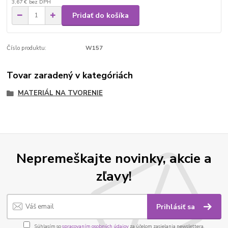
3,67 €
bez DPH
Pridať do košíka
Číslo produktu:
W157
Tovar zaradený v kategóriách
MATERIÁL NA TVORENIE
Nepremeškajte novinky, akcie a
zľavy!
Prihlásiť sa
Súhlasím so
spracovaním osobných údajov
za účelom zasielania newslettera.