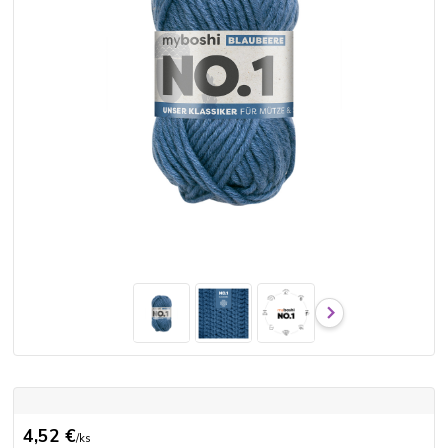
4,52 €
/
ks