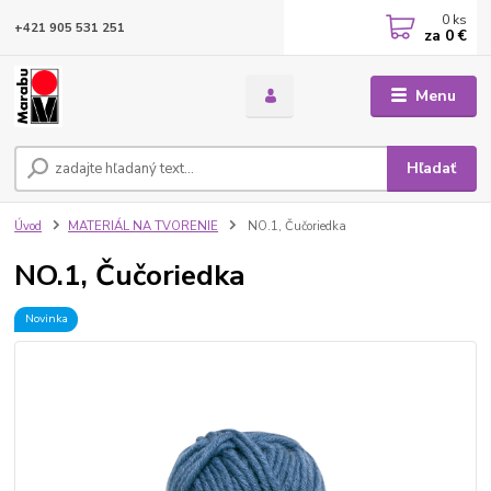
0
ks
+421 905 531 251
za
0 €
Menu
Hľadať
Úvod
MATERIÁL NA TVORENIE
NO.1, Čučoriedka
NO.1, Čučoriedka
Novinka