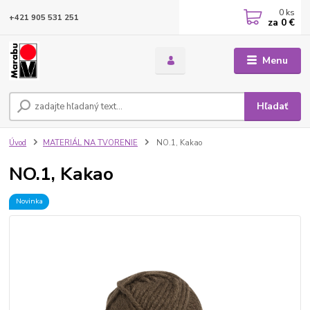
0
ks
+421 905 531 251
za
0 €
Menu
Hľadať
Úvod
MATERIÁL NA TVORENIE
NO.1, Kakao
NO.1, Kakao
Novinka