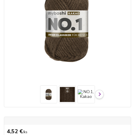
4,52 €
/
ks