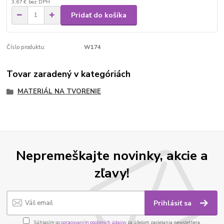
3,67 €
bez DPH
Pridať do košíka
Číslo produktu:
W174
Tovar zaradený v kategóriách
MATERIÁL NA TVORENIE
Nepremeškajte novinky, akcie a
zľavy!
Prihlásiť sa
Súhlasím so
spracovaním osobných údajov
za účelom zasielania newslettera.