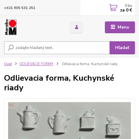
0
ks
+421 905 531 251
za
0 €
Menu
Hľadať
Úvod
ODLIEVACIE FORMY
Odlievacia forma, Kuchynské riady
Odlievacia forma, Kuchynské
riady