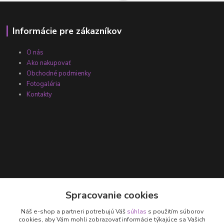
Informácie pre zákazníkov
O nás
Ako nakupovať
Obchodné podmienky
Fotogaléria
Kontakty
Kontakty
Spracovanie cookies
Náš e-shop a partneri potrebujú Váš
súhlas
s použitím súborov
+421 905 531 251
cookies, aby Vám mohli zobrazovať informácie týkajúce sa Vašich