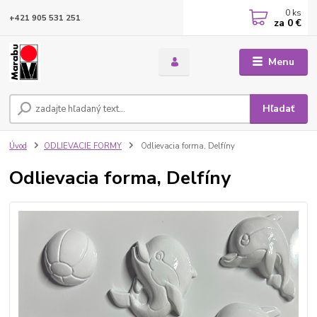
0
ks
+421 905 531 251
za
0 €
Menu
Hľadať
Úvod
ODLIEVACIE FORMY
Odlievacia forma, Delfíny
Odlievacia forma, Delfíny