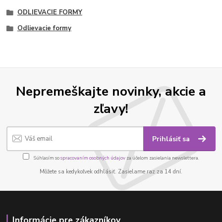
ODLIEVACIE FORMY
Odlievacie formy
Nepremeškajte novinky, akcie a
zľavy!
Prihlásiť sa
Súhlasím so
spracovaním osobných údajov
za účelom zasielania newslettera.
Môžete sa kedykoľvek odhlásiť. Zasielame raz za 14 dní.
Informácie pre zákazníkov