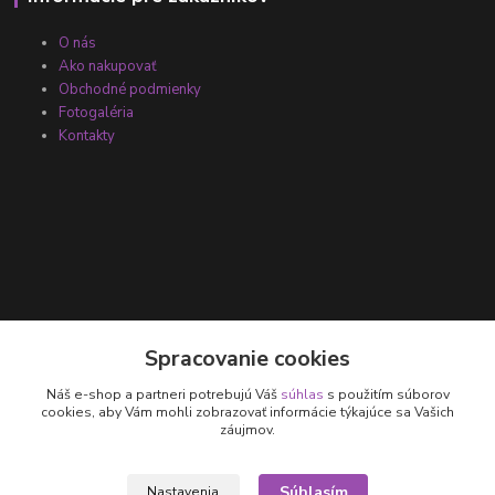
O nás
Ako nakupovať
Obchodné podmienky
Fotogaléria
Kontakty
Kontakty
Spracovanie cookies
Náš e-shop a partneri potrebujú Váš
súhlas
s použitím súborov
+421 905 531 251
cookies, aby Vám mohli zobrazovať informácie týkajúce sa Vašich
záujmov.
info@parallax.sk
Súhlasím
Nastavenia