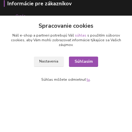
Informácie pre zákazníkov
O nás
Ako nakupovať
Spracovanie cookies
Obchodné podmienky
Fotogaléria
Náš e-shop a partneri potrebujú Váš
súhlas
s použitím súborov
cookies, aby Vám mohli zobrazovať informácie týkajúce sa Vašich
Kontakty
záujmov.
Súhlasím
Nastavenia
Súhlas môžete odmietnuť
tu
.
Kontakty
+421 905 531 251
info@parallax.sk