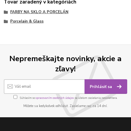
Tovar zaradený v kategóriách
FARBY NA SKLO A PORCELÁN
Porcelain & Glass
Nepremeškajte novinky, akcie a
zľavy!
Prihlásiť sa
Súhlasím so
spracovaním osobných údajov
za účelom zasielania newslettera.
Môžete sa kedykoľvek odhlásiť. Zasielame raz za 14 dní.