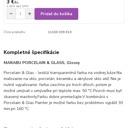
3 €
/
ks
2,44 €
bez DPH
Pridať do košíka
Číslo produktu:
11150 039 013
Kompletné špecifikácie
MARABU
PORCELAIN & GLASS, Glossy
Porcelain & Glas - lesklá transparentná farba na vodnej báze.Na
maľovanie na sklo, porcelán, keramiku a akrylové sklo atď. Nie je
nutné vypaľovanie: farba zaschne po troch dňoch, potom je
možné umývať v umývačke pri teplote max. 50 °C.Povrch musí byť
zbavený mastnoty.Farbu dobre premiešajte.V kombinácii s
Porcelain & Glas Painter je možné farbu bez problémov vypáliť 30
min.pri 160 °C.