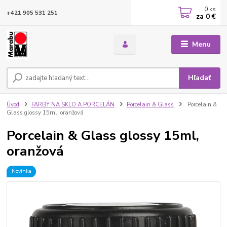
0
ks
+421 905 531 251
za
0 €
Menu
Hľadať
Úvod
FARBY NA SKLO A PORCELÁN
Porcelain & Glass
Porcelain &
Glass glossy 15ml, oranžová
Porcelain & Glass glossy 15ml,
oranžová
Novinka