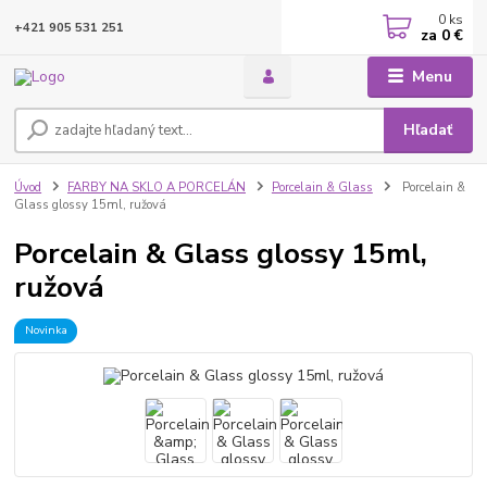
0
ks
+421 905 531 251
za
0 €
Menu
Hľadať
Úvod
FARBY NA SKLO A PORCELÁN
Porcelain & Glass
Porcelain &
Glass glossy 15ml, ružová
Porcelain & Glass glossy 15ml,
ružová
Novinka