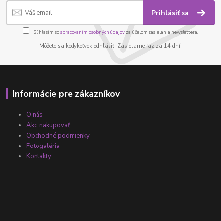
Prihlásiť sa
Súhlasím so
spracovaním osobných údajov
za účelom zasielania newslettera.
Môžete sa kedykoľvek odhlásiť. Zasielame raz za 14 dní.
Informácie pre zákazníkov
O nás
Ako nakupovať
Obchodné podmienky
Fotogaléria
Kontakty