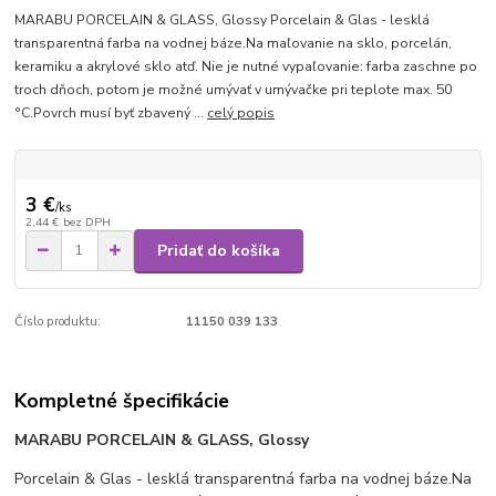
MARABU PORCELAIN & GLASS, Glossy Porcelain & Glas - lesklá
transparentná farba na vodnej báze.Na maľovanie na sklo, porcelán,
keramiku a akrylové sklo atď. Nie je nutné vypaľovanie: farba zaschne po
troch dňoch, potom je možné umývať v umývačke pri teplote max. 50
°C.Povrch musí byť zbavený ...
celý popis
3 €
/
ks
2,44 €
bez DPH
Pridať do košíka
Číslo produktu:
11150 039 133
Kompletné špecifikácie
MARABU
PORCELAIN & GLASS, Glossy
Porcelain & Glas - lesklá transparentná farba na vodnej báze.Na