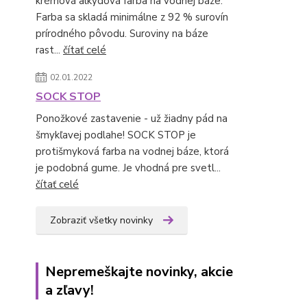
krémová alkydová farba na vodnej báze.
Farba sa skladá minimálne z 92 % surovín
prírodného pôvodu. Suroviny na báze
rast...
čítať celé
02.01.2022
SOCK STOP
Ponožkové zastavenie - už žiadny pád na
šmykľavej podlahe! SOCK STOP je
protišmyková farba na vodnej báze, ktorá
je podobná gume. Je vhodná pre svetl...
čítať celé
Zobraziť všetky novinky
Nepremeškajte novinky, akcie
a zľavy!