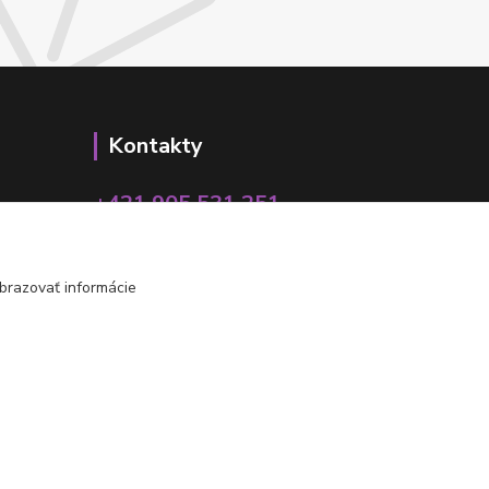
Kontakty
+421 905 531 251
info@parallax.sk
brazovať informácie
Vytvorené na
Eshop-rychlo.sk