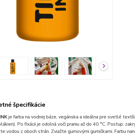
tné špecifikácie
INK
je farba na vodnej báze, vegánska a ideálna pre svetlé text
lákien). Po fixácii je odolná voči praniu až do 40 °C. Postup: zak
jte vodou z oboch strán. Zviažte gumovými gumičkami. Farbu nane