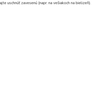
jte uschnúť zavesenú (napr. na vešiakoch na bielizeň).