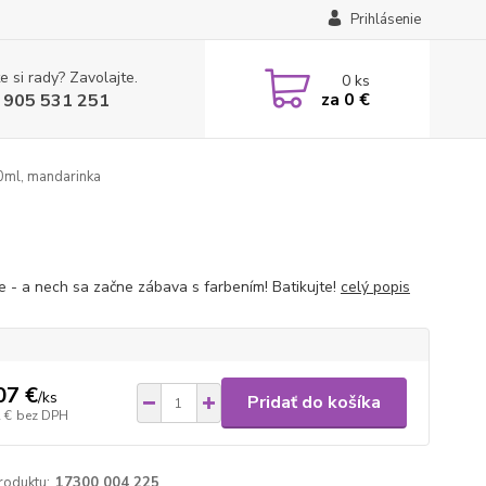
Prihlásenie
e si rady? Zavolajte.
0
ks
za
0 €
 905 531 251
0ml, mandarinka
e - a nech sa začne zábava s farbením! Batikujte!
celý popis
07 €
/
ks
Pridať do košíka
 €
bez DPH
roduktu:
17300 004 225