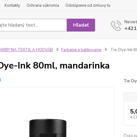
Kontakty
Ochrana súkromia
Odstúpenie od zmluvy tu
Neviet
Hľadať
+421
FARBY NA TEXTIL A HODVÁB
Farbenie a batikovanie
Tie-Dye-Ink 8
Dye-Ink 80ml, mandarinka
Tie Dy
5,
4,12
Číslo p