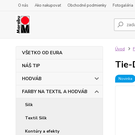
O nás
Ako nakupovať
Obchodné podmienky
Fotogaléria
Úvod
VŠETKO OD EURA
Tie-
NÁŠ TIP
HODVÁB
Novinka
FARBY NA TEXTIL A HODVÁB
Silk
Textil Silk
Kontúry a efekty