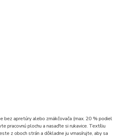
ílie bez apretúry alebo zmäkčovača (max. 20 % podiel
ryte pracovnú plochu a nasaďte si rukavice. Textíliu
ste z oboch strán a dôkladne ju vmasírujte, aby sa