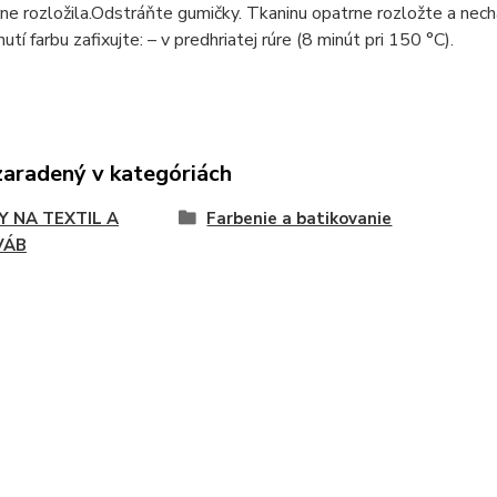
e rozložila.Odstráňte gumičky. Tkaninu opatrne rozložte a necha
tí farbu zafixujte: – v predhriatej rúre (8 minút pri 150 °C).
zaradený v kategóriách
Y NA TEXTIL A
Farbenie a batikovanie
VÁB