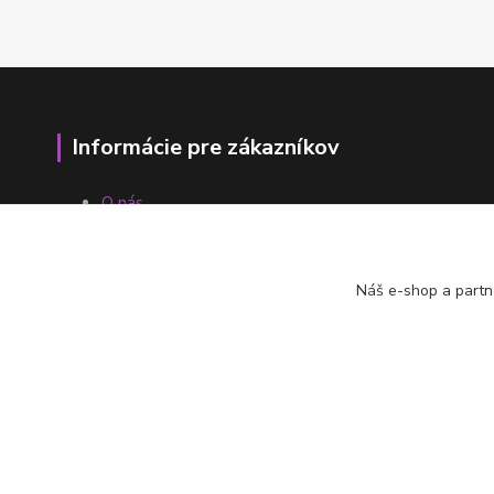
Informácie pre zákazníkov
O nás
Ako nakupovať
Obchodné podmienky
Fotogaléria
Náš e-shop a partn
Kontakty